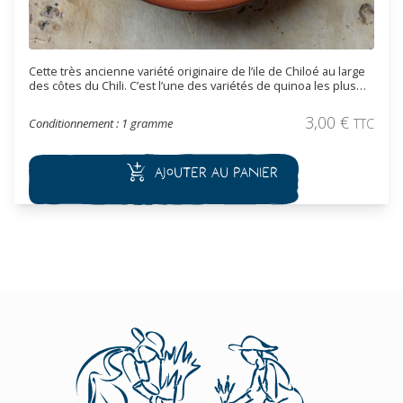
Cette très ancienne variété originaire de l’ile de Chiloé au large
des côtes du Chili. C’est l’une des variétés de quinoa les plus
riches en acides gras poly-insaturés. Elle est aussi très
résistante à la germination pré-récolte. Les graines de quinoa
3,00
€
Conditionnement : 1 gramme
TTC
se consomment comme céréale. Les graines doivent être
trempées plusieurs heures, lavées plusieurs fois puis tamisées
pour détruire la couche protectrice de la graine qui contient des
Ajouter au panier
saponines, un principe amer, avant de la consommer.