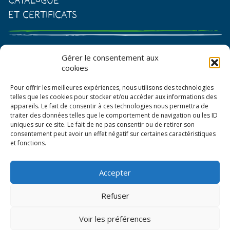
et certificats
Catalogue de graines et semences
Gérer le consentement aux
cookies
Certificat AB
Pour offrir les meilleures expériences, nous utilisons des technologies
Bon de commande
telles que les cookies pour stocker et/ou accéder aux informations des
appareils. Le fait de consentir à ces technologies nous permettra de
traiter des données telles que le comportement de navigation ou les ID
uniques sur ce site. Le fait de ne pas consentir ou de retirer son
consentement peut avoir un effet négatif sur certaines caractéristiques
et fonctions.
Accepter
© La Boîte à Graines 2026
Refuser
Politique de confidentialité
Voir les préférences
Mentions légales