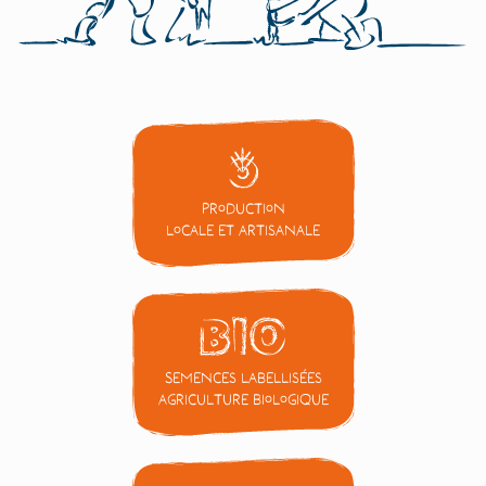
Production
locale et artisanale
Semences labellisées
Agriculture Biologique