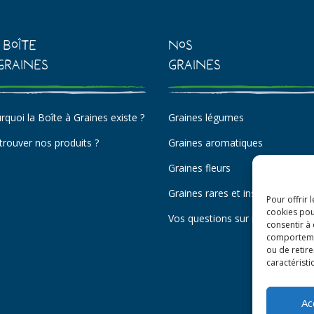
 Boîte
Nos
Graines
Graines
rquoi la Boîte à Graines existe ?
Graines légumes
trouver nos produits ?
Graines aromatiques
Graines fleurs
Graines rares et insolites
Pour offrir 
cookies pou
Vos questions sur nos graines
consentir à
comportement
ou de retire
caractéristi
Ac