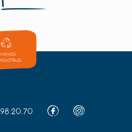
emences
oductibles
.98.20.70