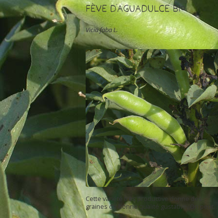
Fève d'Aguadulce Bio
Vicia faba L.
Cette variété très productive donne des
graines de bonne qualité gustative. On peut
les consommer à 1/2 maturité, crues avec du