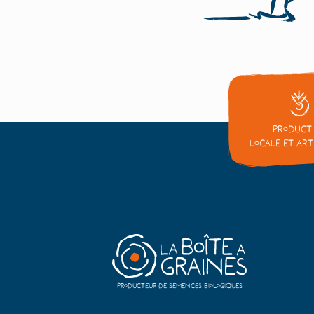
Product
locale et ar
Producteur de semences biologiques