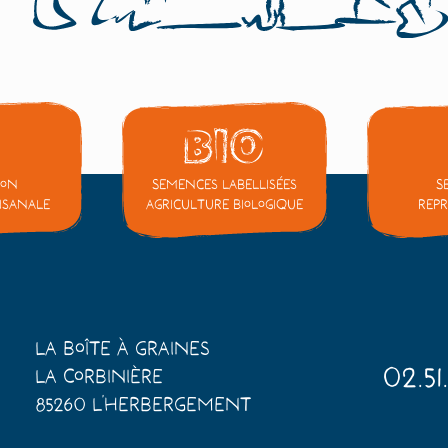
ion
Semences labellisées
S
tisanale
Agriculture Biologique
repr
La Boîte à Graines
02.51
La Corbinière
85260 L'Herbergement