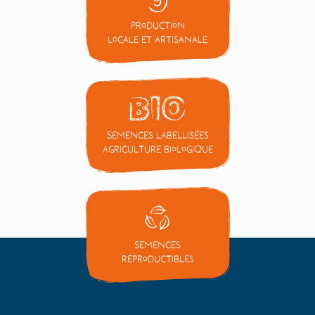
Production
locale et artisanale
Semences labellisées
Agriculture Biologique
Semences
reproductibles