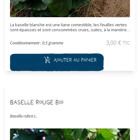
La baselle blanche est une liane comestible, les feuilles vertes
sont épaisses et sont consommées crues, cuites, à la manière
des épinards. Les feuilles sont légèrement acidulées et
appréciées dans la cuisine chinoise et japonaise. Les feuilles
3,00
€
Conditionnement : 0,5 gramme
TTC
ou les jeunes pousses se récoltent au fur et à mesure des
besoins.
Ajouter au panier
Baselle Rouge Bio
Basella rubra L.