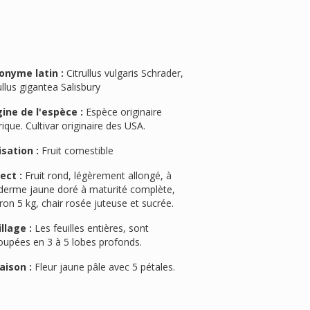
onyme latin :
Citrullus vulgaris Schrader,
ullus gigantea Salisbury
gine de l'espèce :
Espèce originaire
rique. Cultivar originaire des USA.
isation :
Fruit comestible
ect :
Fruit rond, légèrement allongé, à
iderme jaune doré à maturité complète,
ron 5 kg, chair rosée juteuse et sucrée.
llage :
Les feuilles entières, sont
oupées en 3 à 5 lobes profonds.
aison :
Fleur jaune pâle avec 5 pétales.