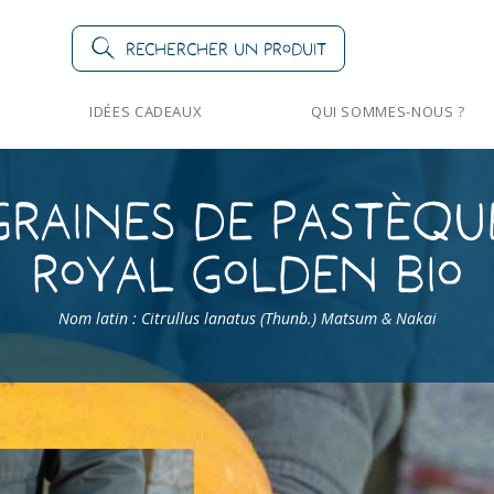
Rechercher un produit
IDÉES CADEAUX
QUI SOMMES-NOUS ?
Graines de Pastèqu
Royal Golden Bio
Nom latin : Citrullus lanatus (Thunb.) Matsum & Nakai
>
Pastèque Royal Golden Bio