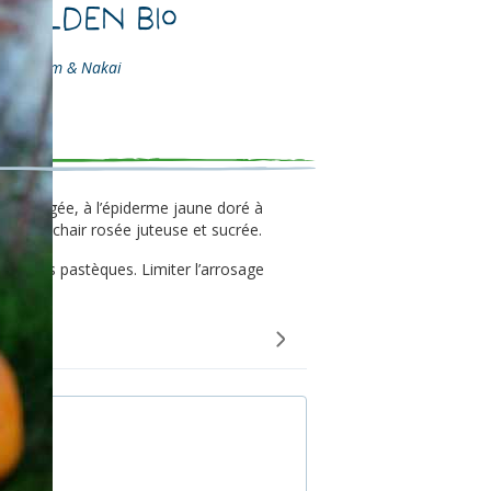
 Golden Bio
b.) Matsum & Nakai
 allongée, à l’épiderme jaune doré à
 kg à la chair rosée juteuse et sucrée.
oute les pastèques. Limiter l’arrosage
 sucres.
 graines
res