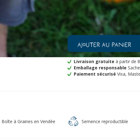
-
+
1
quantité
de
Pastèque
Ajouter au panier
Royal
Golden
Bio
Livraison gratuite
à partir de 
Emballage responsable
Sachet
Paiement sécurisé
Visa, Maste
a Boîte à Graines en Vendée
Semence reproductible