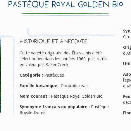
Pastèque Royal Golden Bio
Syn
Citr
Historique et anecdote
Ori
Cette variété originaire des États-Unis a été
d'Af
sélectionnée dans les années 1960, puis remis
Util
en valeur par Baker Creek.
Asp
Catégorie :
Pastèques
l’ép
Famille botanique :
Cucurbitaceae
envi
Nom courant :
Pastèque Royal Golden Bio
Feui
déc
Synonyme français ou populaire :
Pastèque
Royale Dorée
Flor