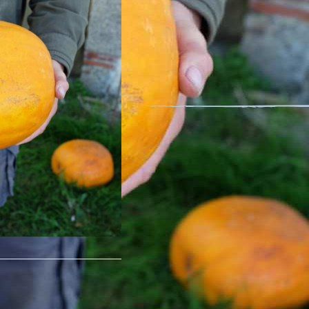
Pastèque Royal
Nom latin : Citrullus lanatus (Thun
Fruit comestible
Superbe pastèque ronde, légèrement
maturité complète. Fruit d’environ 5
Aime la chaleur et le soleil comme t
avant la récolte pour concentrer les
Description détaillée
Conditionnement : 1 gramme
Minimum de graines par sachet : 15
Surface couverte : 12 métres linéai