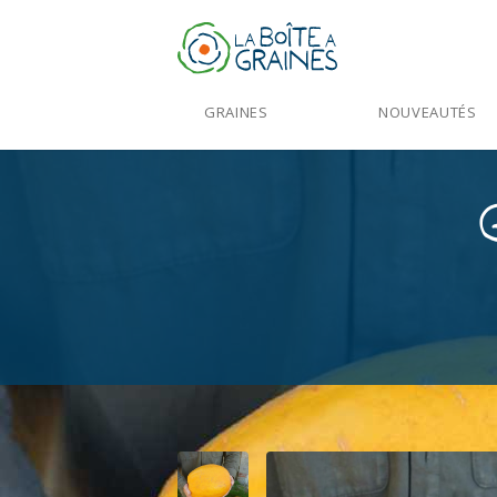
GRAINES
NOUVEAUTÉS
Accueil
>
Produits
>
Graines Légumes