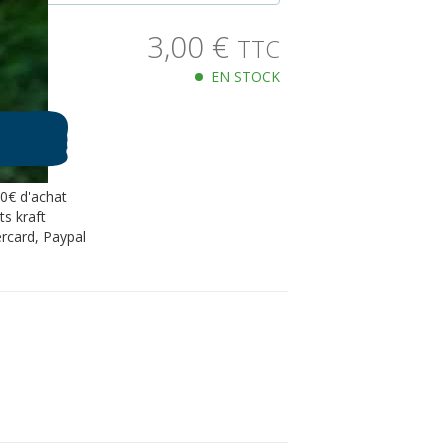
3,00
€
TTC
EN STOCK
80€ d'achat
s kraft
rcard, Paypal