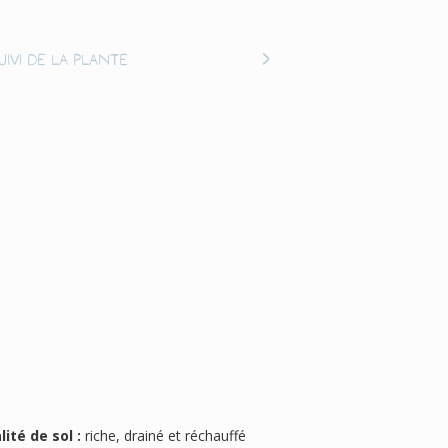
uivi de la plante
lité de sol :
riche, drainé et réchauffé