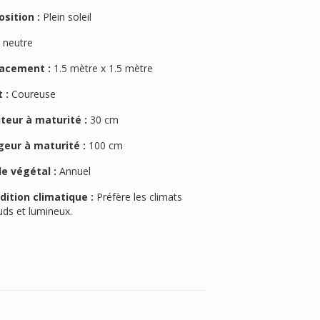
osition :
Plein soleil
:
neutre
acement :
1.5 mètre x 1.5 mètre
 :
Coureuse
teur à maturité :
30 cm
geur à maturité :
100 cm
le végétal :
Annuel
dition climatique :
Préfère les climats
uds et lumineux.