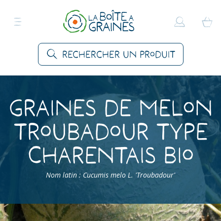
Rechercher un produit
Graines de Melon
Troubadour Type
Charentais Bio
Nom latin : Cucumis melo L. 'Troubadour'
Accueil
>
Produits
>
Graines Légumes
>
Melons
>