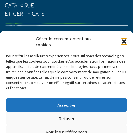
Catalogue
et certificats
Catalogue de graines et semences
Gérer le consentement aux
cookies
Certificat AB
Pour offrir les meilleures expériences, nous utilisons des technologies
Bon de commande
telles que les cookies pour stocker et/ou accéder aux informations des
appareils. Le fait de consentir à ces technologies nous permettra de
traiter des données telles que le comportement de navigation ou les ID
uniques sur ce site. Le fait de ne pas consentir ou de retirer son
consentement peut avoir un effet négatif sur certaines caractéristiques
et fonctions.
Accepter
© La Boîte à Graines 2026
Refuser
Politique de confidentialité
Voir les préférences
Mentions légales