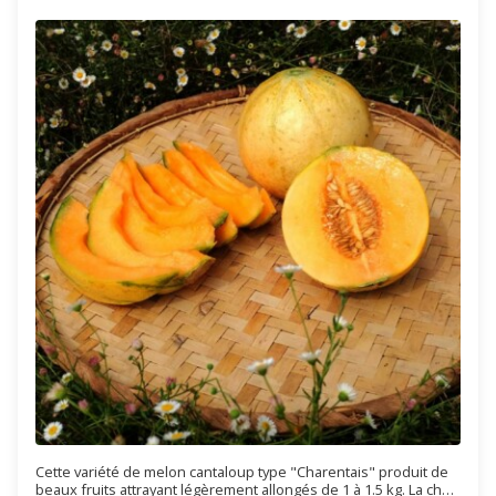
Cette variété de melon cantaloup type "Charentais" produit de
beaux fruits attrayant légèrement allongés de 1 à 1.5 kg. La chair