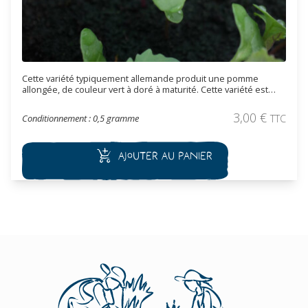
Cette variété typiquement allemande produit une pomme
allongée, de couleur vert à doré à maturité. Cette variété est
rustique est plus tendre que les autres choux de Milan. D'un
saveur très douce, ses grandes feuilles légèrement cloquées
3,00
€
Conditionnement : 0,5 gramme
TTC
sont idéal pour réaliser des choux farcis. Récolte hivernale.
Ajouter au panier