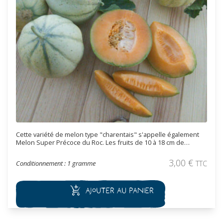
Cette variété de melon type "charentais" s'appelle également
Melon Super Précoce du Roc. Les fruits de 10 à 18 cm de
diamètre ont une peau vert clair. La chair orange reste ferme,
même quand le fruit est récolté bien mûre. Cette variété très
3,00
€
Conditionnement : 1 gramme
TTC
précoce dont les fruits murissent de manière groupés est
d'une grande qualité gustative.
Ajouter au panier