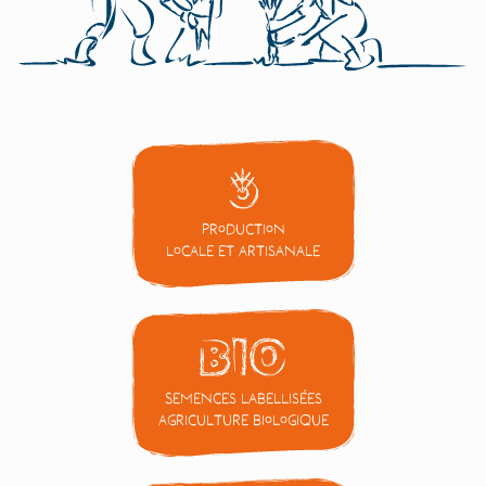
Production
locale et artisanale
Semences labellisées
Agriculture Biologique