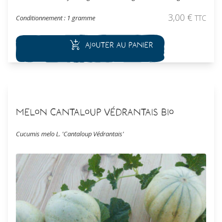
orange est ferme, sucrée et parfumée. Sélection maraîchère
convenant bien pour un climat du sud de la Loire.
3,00
€
Conditionnement : 1 gramme
TTC
Ajouter au panier
Melon Cantaloup Védrantais Bio
Cucumis melo L. 'Cantaloup Védrantais'