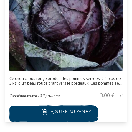
Ce chou cabus rouge produit des pommes serrées, 2 à plus de
3 kg, d'un beau rouge tirant vers le bordeaux. Ces pommes se
conservent bien dans un endroit frais. Variété tardive à récolte
automnale et hivernale.
3,00
€
Conditionnement : 0,5 gramme
TTC
Ajouter au panier