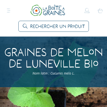
Rechercher un produit
Graines de Melon
De Luneville Bio
Nom latin : Cucumis melo L.
Accueil
>
Produits
>
Graines Légumes
>
Melons
>
Melon De Luneville Bio