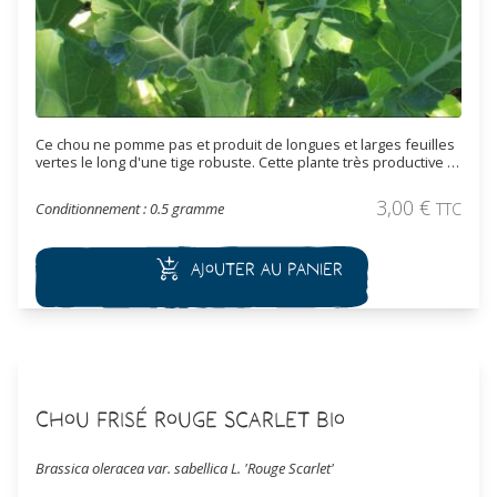
Ce chou ne pomme pas et produit de longues et larges feuilles
vertes le long d'une tige robuste. Cette plante très productive et
très rustique peut atteindre plus d' 1 m de haut. Les feuilles se
récoltent à l'automne et à l'hiver et peut résister jusqu'à -10°C.
3,00
€
Conditionnement : 0.5 gramme
TTC
Le chou fourrager Cavalier vert est utilisé comme plante
fourragère mais aussi considéré comme un légume vert dans le
sud-ouest, où il sert de base à la garbure. En tant que plante
Ajouter au panier
fourragère, c’est un élément de base de l’alimentation hivernale
des lapins. Il est riche en azote et très digeste.
Chou Frisé Rouge Scarlet Bio
Brassica oleracea var. sabellica L. 'Rouge Scarlet'