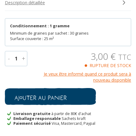
Description détaillée
Conditionnement : 1 gramme
Minimum de graines par sachet : 30 graines
Surface couverte : 25 m²
3,00
€
TTC
-
+
1
RUPTURE DE STOCK
quantité
Je veux être informé quand ce produit sera à
de
nouveau disponible
Melon
De
Luneville
Ajouter au panier
Bio
Livraison gratuite
à partir de 80€ d'achat
Emballage responsable
Sachets kraft
Paiement sécurisé
Visa, Mastercard, Paypal