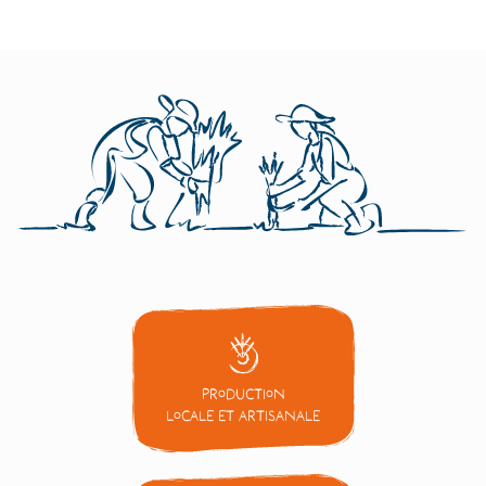
Production
locale et artisanale