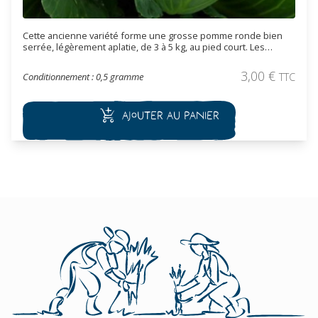
Cette ancienne variété forme une grosse pomme ronde bien
serrée, légèrement aplatie, de 3 à 5 kg, au pied court. Les
feuilles sont lisses et de couleur vert clair. Supporte bien les
chaleurs estivales, la récolte s’effectue de fin juillet à fin
3,00
€
Conditionnement : 0,5 gramme
TTC
décembre. Elle résiste également bien au froid (jusqu'à -10°C).
Cette variété est particulièrement adaptée pour la choucroute.
Ajouter au panier