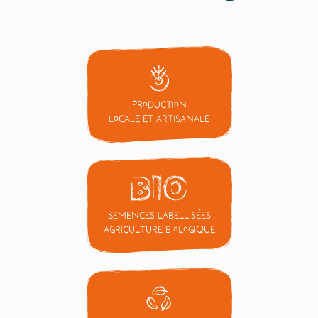
Production
locale et artisanale
Semences labellisées
Agriculture Biologique