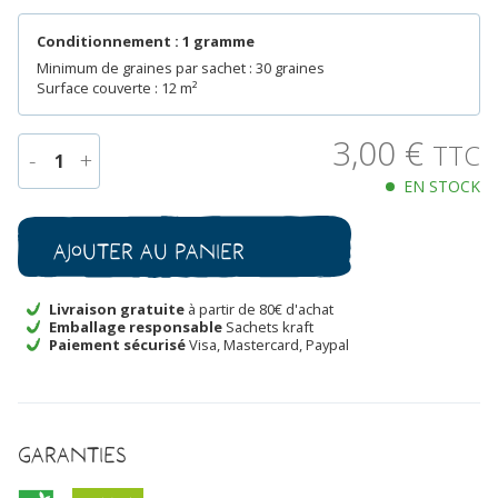
Conditionnement : 1 gramme
Minimum de graines par sachet : 30 graines
Surface couverte : 12 m²
3,00
€
TTC
-
+
1
EN STOCK
quantité
de
Concombre
Ajouter au panier
Vert
Long
de
Livraison gratuite
à partir de 80€ d'achat
Emballage responsable
Sachets kraft
Chine
Paiement sécurisé
Visa, Mastercard, Paypal
Bio
Garanties