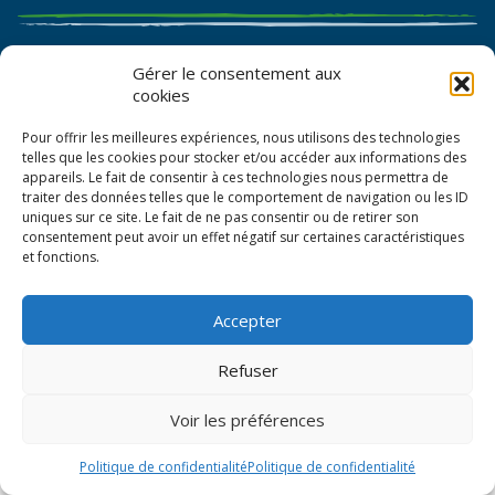
Catalogue de graines et semences
Gérer le consentement aux
cookies
Certificat AB
Pour offrir les meilleures expériences, nous utilisons des technologies
Bon de commande
telles que les cookies pour stocker et/ou accéder aux informations des
appareils. Le fait de consentir à ces technologies nous permettra de
traiter des données telles que le comportement de navigation ou les ID
uniques sur ce site. Le fait de ne pas consentir ou de retirer son
consentement peut avoir un effet négatif sur certaines caractéristiques
et fonctions.
Accepter
© La Boîte à Graines 2026
Refuser
Politique de confidentialité
Voir les préférences
Mentions légales
CGV
Politique de confidentialité
Politique de confidentialité