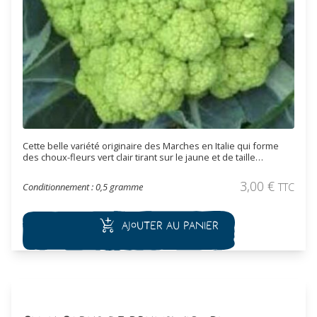
Cette belle variété originaire des Marches en Italie qui forme
des choux-fleurs vert clair tirant sur le jaune et de taille
moyenne. Ce cultivar est très apprécié pour son grain fin et sa
couleur doré. Les chou-fleur de 700 g à plus d'1 kg se récoltent
3,00
€
Conditionnement : 0,5 gramme
TTC
en automne et début d'hiver. Se conserve très bien après
récolte surtout si on lui laisse quelques feuilles à la base.
Ajouter au panier