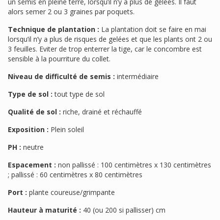
un semis en pleine terre, lorsqu’il n’y a plus de gelées. Il faut
alors semer 2 ou 3 graines par poquets.
Technique de plantation :
La plantation doit se faire en mai
lorsqu’il n’y a plus de risques de gelées et que les plants ont 2 ou
3 feuilles. Eviter de trop enterrer la tige, car le concombre est
sensible à la pourriture du collet.
Niveau de difficulté de semis :
intermédiaire
Type de sol :
tout type de sol
Qualité de sol :
riche, drainé et réchauffé
Exposition :
Plein soleil
PH :
neutre
Espacement :
non pallissé : 100 centimètres x 130 centimètres
; pallissé : 60 centimètres x 80 centimètres
Port :
plante coureuse/grimpante
Hauteur à maturité :
40 (ou 200 si pallisser) cm