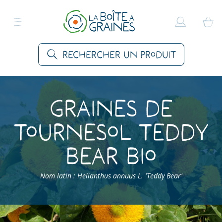
Rechercher un produit
Graines de
Tournesol Teddy
Bear Bio
Nom latin : Helianthus annuus L. 'Teddy Bear'
Accueil
>
Produits
>
Graines Fleurs
>
Fleurs annuelles
>