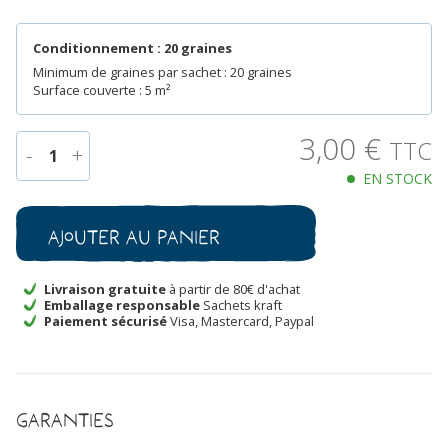
Conditionnement : 20 graines
Minimum de graines par sachet : 20 graines
Surface couverte : 5 m²
3,00
€
TTC
-
+
1
EN STOCK
quantité
de
Tournesol
Ajouter au panier
Teddy
Bear
Bio
Livraison gratuite
à partir de 80€ d'achat
Emballage responsable
Sachets kraft
Paiement sécurisé
Visa, Mastercard, Paypal
Garanties