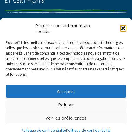
et certificats
Catalogue de graines et semences
Gérer le consentement aux
cookies
Certificat AB
Pour offrir les meilleures expériences, nous utilisons des technologies
Bon de commande
telles que les cookies pour stocker et/ou accéder aux informations des
appareils. Le fait de consentir à ces technologies nous permettra de
traiter des données telles que le comportement de navigation ou les ID
uniques sur ce site. Le fait de ne pas consentir ou de retirer son
consentement peut avoir un effet négatif sur certaines caractéristiques
et fonctions.
Accepter
© La Boîte à Graines 2026
Refuser
Politique de confidentialité
Voir les préférences
Mentions légales
CGV
Politique de confidentialité
Politique de confidentialité