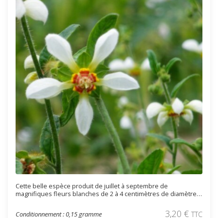
Cette belle espèce produit de juillet à septembre de
magnifiques fleurs blanches de 2 à 4 centimètres de diamètre,
avec le cœur de couleur jaune-orangé. Les fruits décoratifs et
surprenants sont des capsules spiralées. Cette espèce est une
3,20
€
Conditionnement : 0,15 gramme
TTC
des plus faciles à cultiver parmi la famille des Loasaceae. Cette