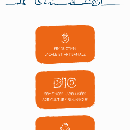
Production
locale et artisanale
Semences labellisées
Agriculture Biologique