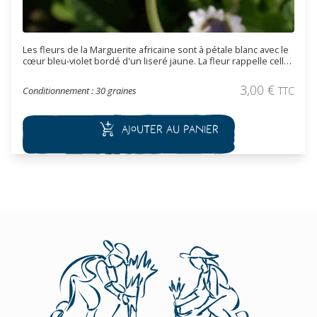
Les fleurs de la Marguerite africaine sont à pétale blanc avec le
cœur bleu-violet bordé d'un liseré jaune. La fleur rappelle celle
de la marguerite. La durée de floraison s’étend de début juillet
jusqu’à fin septembre. Cette plante est intéressante en
3,00
€
Conditionnement : 30 graines
TTC
bordure, rocaille et massif.
Ajouter au panier