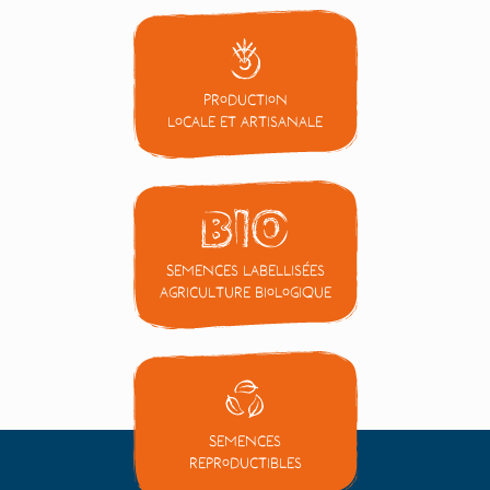
Production
locale et artisanale
Semences labellisées
Agriculture Biologique
Semences
reproductibles