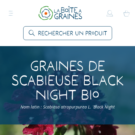
Rechercher un produit
Graines de
Scabieuse Black
Night Bio
Nom latin : Scabiosa atropurpurea L. 'Black Night
Accueil
>
Produits
>
Graines Fleurs
>
Fleurs annuelles
>