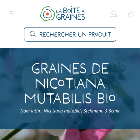
Rechercher un produit
Graines de
Nicotiana
mutabilis Bio
Nom latin : Nicotiana mutabilis Stehmann & Semir
Accueil
>
Produits
>
Graines Fleurs
>
Fleurs annuelles
>