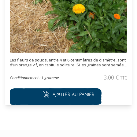
Les fleurs de soucis, entre 4 et 6 centimètres de diamètre, sont
d’un orange vif, en capitule solitaire. Si les graines sont semées
assez tôt, la période de floraison s’étend du mois de mai aux
gelées. Le soucis a de nombreuses utilisations (fleurs coupées,
3,00
€
Conditionnement : 1 gramme
TTC
médicinales, tinctoriales…). Il est intéressant en bordure,
rocaille et massif.
Ajouter au panier