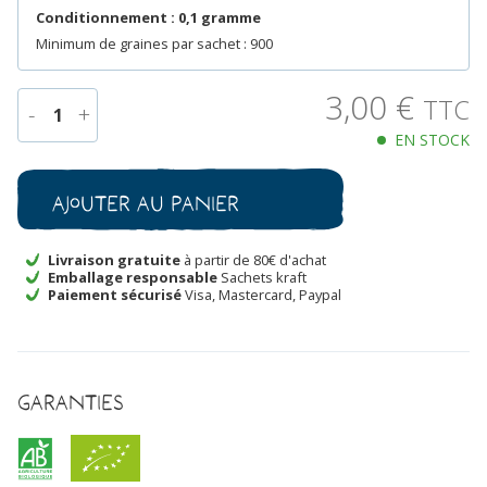
Conditionnement : 0,1 gramme
Minimum de graines par sachet : 900
3,00
€
TTC
-
+
1
EN STOCK
quantité
de
Nicotiana
Ajouter au panier
mutabilis
Bio
Livraison gratuite
à partir de 80€ d'achat
Emballage responsable
Sachets kraft
Paiement sécurisé
Visa, Mastercard, Paypal
Garanties