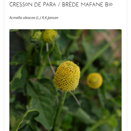
Cresson de Para / Brède Mafane Bio
Acmella oleacea (L.) R.K.Jansen