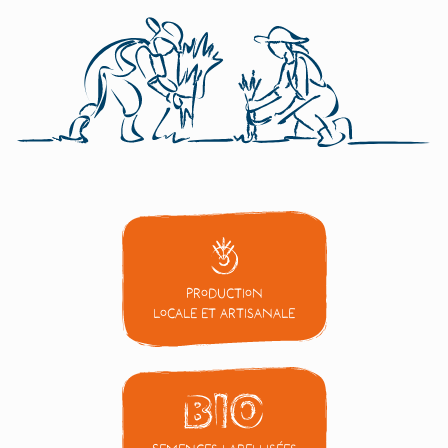
Production
locale et artisanale