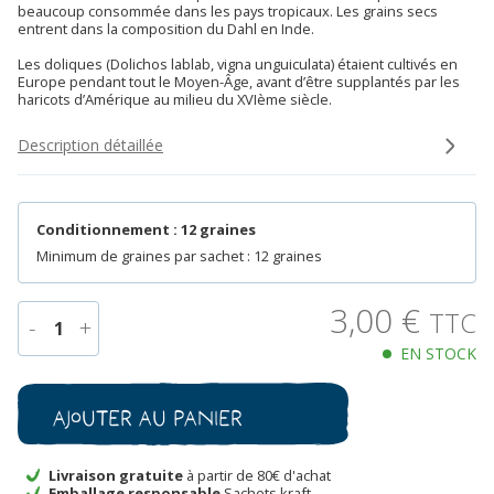
beaucoup consommée dans les pays tropicaux. Les grains secs
entrent dans la composition du Dahl en Inde.
Les doliques (Dolichos lablab, vigna unguiculata) étaient cultivés en
Europe pendant tout le Moyen-Âge, avant d’être supplantés par les
haricots d’Amérique au milieu du XVIème siècle.
Description détaillée
Conditionnement : 12 graines
Minimum de graines par sachet : 12 graines
3,00
€
TTC
-
+
1
EN STOCK
quantité
de
Dolique
Ajouter au panier
d’Égypte
'Akahana
Fujimame'
Livraison gratuite
à partir de 80€ d'achat
Emballage responsable
Sachets kraft