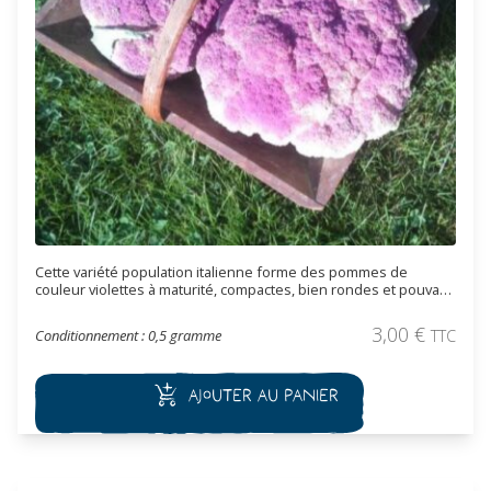
Cette variété population italienne forme des pommes de
couleur violettes à maturité, compactes, bien rondes et pouvant
dépasser les 1.5 kg. La couleur de ce chou est très décoratif.
Son cycle décalé permet d'éviter parfois les dégâts des altises.
3,00
€
Conditionnement : 0,5 gramme
TTC
Cette variété vigoureuse permet une récolte au milieu de l'hiver.
Ajouter au panier