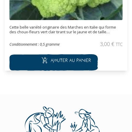
Cette belle variété originaire des Marches en Italie qui forme
des choux-fleurs vert clair tirant sur le jaune et de taille
moyenne. Ce cultivar est très apprécié pour son grain fin et sa
couleur doré. Les chou-fleur de 700 g à plus d'1 kg se récoltent
3,00
€
Conditionnement : 0,5 gramme
TTC
en automne et début d'hiver. Se conserve très bien après
récolte surtout si on lui laisse quelques feuilles à la base.
Ajouter au panier