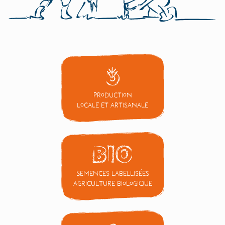
Production
locale et artisanale
Semences labellisées
Agriculture Biologique