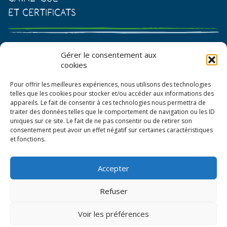
et certificats
Catalogue de graines et semences
Gérer le consentement aux
cookies
Certificat AB
Pour offrir les meilleures expériences, nous utilisons des technologies
Bon de commande
telles que les cookies pour stocker et/ou accéder aux informations des
appareils. Le fait de consentir à ces technologies nous permettra de
traiter des données telles que le comportement de navigation ou les ID
uniques sur ce site. Le fait de ne pas consentir ou de retirer son
consentement peut avoir un effet négatif sur certaines caractéristiques
et fonctions.
Accepter
© La Boîte à Graines 2026
Refuser
Politique de confidentialité
Voir les préférences
Mentions légales