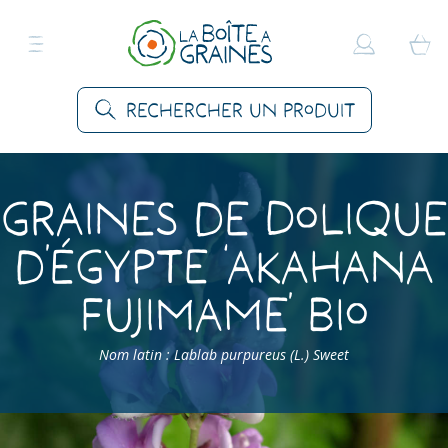
Rechercher un produit
Graines de Dolique
d’Égypte ‘Akahana
Fujimame’ Bio
Nom latin : Lablab purpureus (L.) Sweet
Accueil
>
Produits
>
Graines Légumes
>
Doliques
>