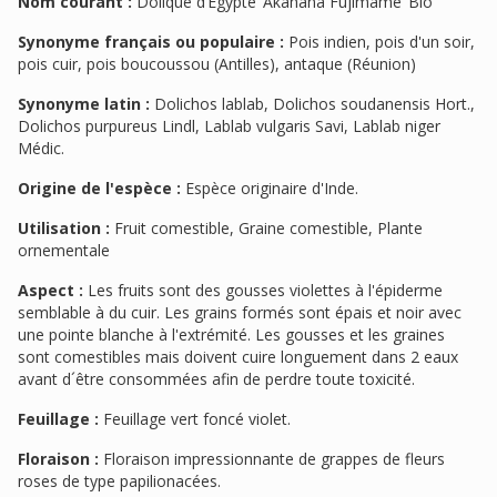
Nom courant :
Dolique d’Égypte ‘Akahana Fujimame’ Bio
Synonyme français ou populaire :
Pois indien, pois d'un soir,
pois cuir, pois boucoussou (Antilles), antaque (Réunion)
Synonyme latin :
Dolichos lablab, Dolichos soudanensis Hort.,
Dolichos purpureus Lindl, Lablab vulgaris Savi, Lablab niger
Médic.
Origine de l'espèce :
Espèce originaire d'Inde.
Utilisation :
Fruit comestible, Graine comestible, Plante
ornementale
Aspect :
Les fruits sont des gousses violettes à l'épiderme
semblable à du cuir. Les grains formés sont épais et noir avec
une pointe blanche à l'extrémité. Les gousses et les graines
sont comestibles mais doivent cuire longuement dans 2 eaux
avant d´être consommées afin de perdre toute toxicité.
Feuillage :
Feuillage vert foncé violet.
Floraison :
Floraison impressionnante de grappes de fleurs
roses de type papilionacées.