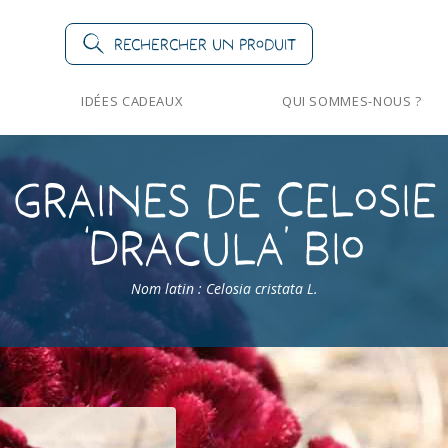
Rechercher un produit
IDÉES CADEAUX
QUI SOMMES-NOUS ?
Graines de Celosie
‘Dracula’ Bio
Nom latin : Celosia cristata L.
Celosie ‘Dracula’ Bio
Celosie ‘Dracula’