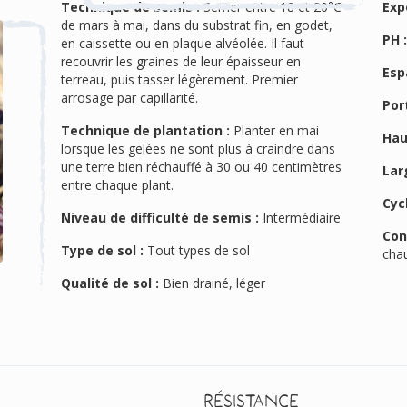
Technique de semis :
Semer entre 18 et 20°C
Exp
de mars à mai, dans du substrat fin, en godet,
PH 
en caissette ou en plaque alvéolée. Il faut
recouvrir les graines de leur épaisseur en
Esp
terreau, puis tasser légèrement. Premier
arrosage par capillarité.
Port
Technique de plantation :
Planter en mai
Hau
lorsque les gelées ne sont plus à craindre dans
une terre bien réchauffé à 30 ou 40 centimètres
Lar
entre chaque plant.
Cyc
Niveau de difficulté de semis :
Intermédiaire
Con
Type de sol :
Tout types de sol
cha
Qualité de sol :
Bien drainé, léger
Résistance