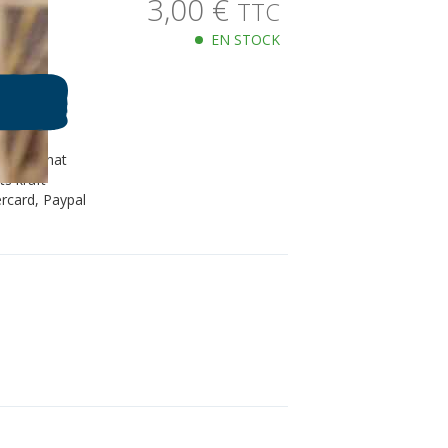
3,00
€
TTC
EN STOCK
80€ d'achat
s kraft
rcard, Paypal