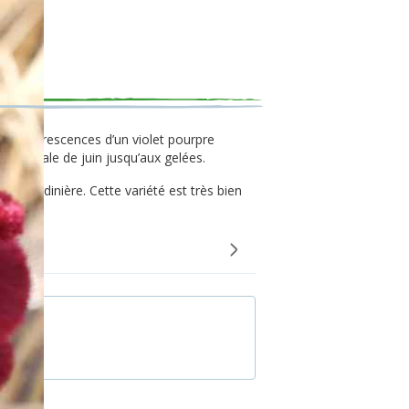
es inflorescences d’un violet pourpre
on s’étale de juin jusqu’aux gelées.
en jardinière. Cette variété est très bien
uet.
 graines