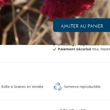
-
+
1
quantité
de
Celosie
Ajouter au panier
'Dracula'
Bio
Livraison gratuite
à partir de 
Emballage responsable
Sachet
Paiement sécurisé
Visa, Maste
a Boîte à Graines en Vendée
Semence reproductible