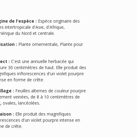
gine de l'espèce :
Espèce originaire des
s intertropicale d'Asie, d'Afrique,
érique du Nord et centrale.
isation :
Plante ornementale, Plante pour
ect :
C'est une annuelle herbacée qui
re 30 centimètres de haut. Elle produit des
ifiques inflorescences d'un violet pourpre
nse en forme de crête.
llage :
Feuilles alternes de couleur pourpre
tement veinées, de 8 à 10 centimètres de
, ovales, lancéolées.
aison :
Elle produit des magnifiques
orescences d'un violet pourpre intense en
e de crête.