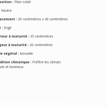
osition :
Plein soleil
:
Neutre
acement :
30 centimètres x 40 centimètres
 :
Erigé
teur à maturité :
35 centimètres
geur à maturité :
20 centimètres
le végétal :
Annuelle
dition climatique :
Préfère les climats
uds et lumineux