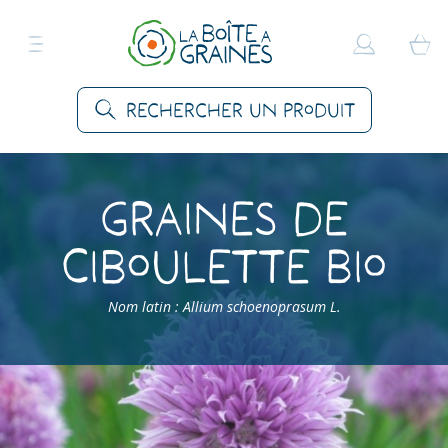
Rechercher un produit
Graines de
Ciboulette Bio
Nom latin : Allium schoenoprasum L.
Accueil
>
Produits
>
Graines Aromatiques
>
Ciboulettes
>
Ciboulette Bio