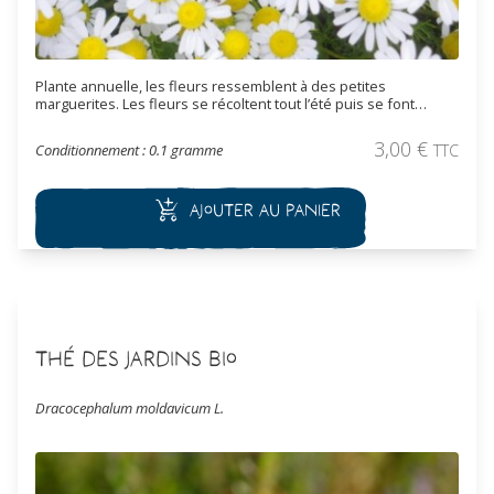
Plante annuelle, les fleurs ressemblent à des petites
marguerites. Les fleurs se récoltent tout l’été puis se font
sécher à l’ombre pour une utilisation en infusion. Très agréable
en tisane, la camomille est également reconnue pour ses
3,00
€
Conditionnement : 0.1 gramme
TTC
bienfaits calmants et digestifs.
Ajouter au panier
Thé des jardins Bio
Dracocephalum moldavicum L.