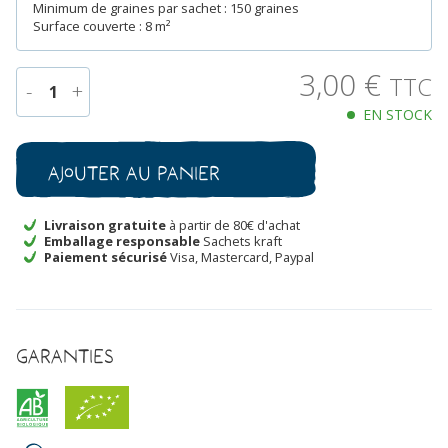
Minimum de graines par sachet : 150 graines
Surface couverte : 8 m²
3,00
€
TTC
-
+
1
EN STOCK
quantité
de
Ciboulette
Ajouter au panier
Bio
Livraison gratuite
à partir de 80€ d'achat
Emballage responsable
Sachets kraft
Paiement sécurisé
Visa, Mastercard, Paypal
Garanties