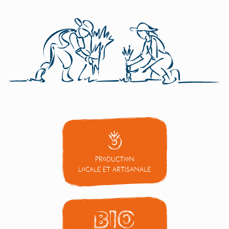
Production
locale et artisanale