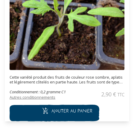
Cette variété produit des fruits de couleur rose sombre, aplatis
et légèrement côtelés en partie haute. Les fruits sont de type
"chair de bœuf", contenant peu de graines, avec une excellente
saveur, riche et douce. Cette variété productive est de mi-
Conditionnement : 0,2 gramme C1
2,90
€
TTC
saison.
Autres conditionnements
Ajouter au panier