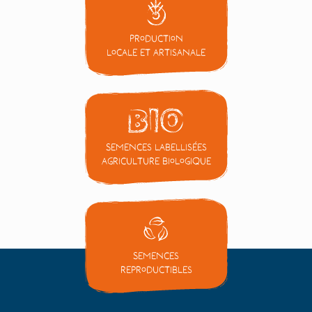
Production
locale et artisanale
Semences labellisées
Agriculture Biologique
Semences
reproductibles