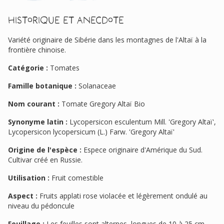
Historique et anecdote
Variété originaire de Sibérie dans les montagnes de l'Altaï à la
frontière chinoise.
Catégorie :
Tomates
Famille botanique :
Solanaceae
Nom courant :
Tomate Gregory Altaï Bio
Synonyme latin :
Lycopersicon esculentum Mill. 'Gregory Altaï',
Lycopersicon lycopersicum (L.) Farw. 'Gregory Altaï'
Origine de l'espèce :
Espece originaire d'Amérique du Sud.
Cultivar créé en Russie.
Utilisation :
Fruit comestible
Aspect :
Fruits applati rose violacée et légèrement ondulé au
niveau du pédoncule
Feuillage :
Les feuilles sont alternes, longues de 10 à 25 cm,