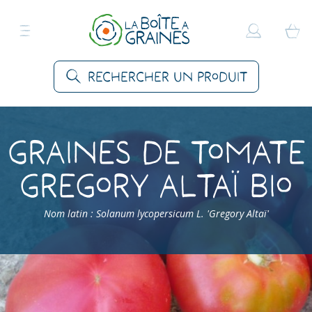
Rechercher un produit
Graines de Tomate
Gregory Altaï Bio
Nom latin : Solanum lycopersicum L. 'Gregory Altaï'
Accueil
>
Produits
>
Graines Légumes
>
Tomates
>
Tomate Gregory Altaï Bio