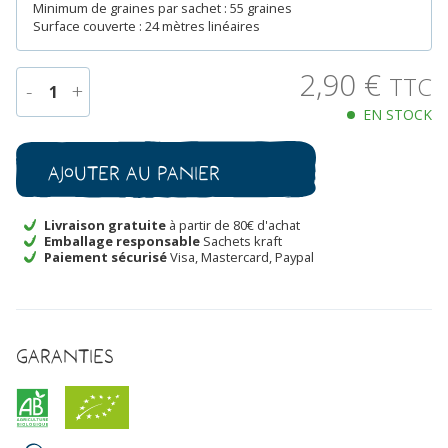
Minimum de graines par sachet : 55 graines
Surface couverte : 24 mètres linéaires
2,90
€
TTC
-
+
1
EN STOCK
quantité
de
Tomate
Ajouter au panier
Gregory
Altaï
Bio
Livraison gratuite
à partir de 80€ d'achat
Emballage responsable
Sachets kraft
Paiement sécurisé
Visa, Mastercard, Paypal
Garanties