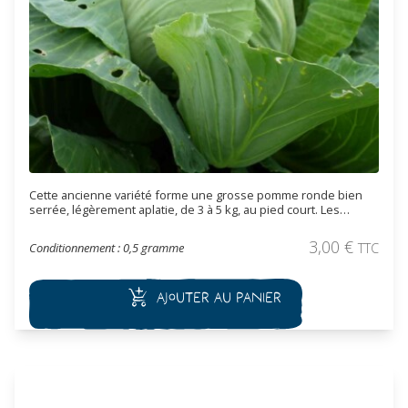
Cette ancienne variété forme une grosse pomme ronde bien
serrée, légèrement aplatie, de 3 à 5 kg, au pied court. Les
feuilles sont lisses et de couleur vert clair. Supporte bien les
chaleurs estivales, la récolte s’effectue de fin juillet à fin
3,00
€
Conditionnement : 0,5 gramme
TTC
décembre. Elle résiste également bien au froid (jusqu'à -10°C).
Cette variété est particulièrement adaptée pour la choucroute.
Ajouter au panier