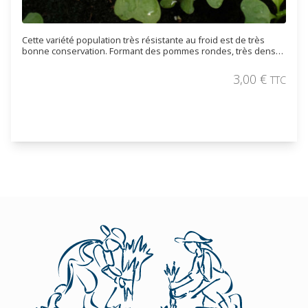
Cette variété population très résistante au froid est de très
bonne conservation. Formant des pommes rondes, très denses
et au feuillage légèrement violacé (la couleur s'accentue avec le
froid). L’intérieur de la pomme est jaune clair, tendre et sucré.
3,00
€
TTC
Pour récolte hivernale.
Commander