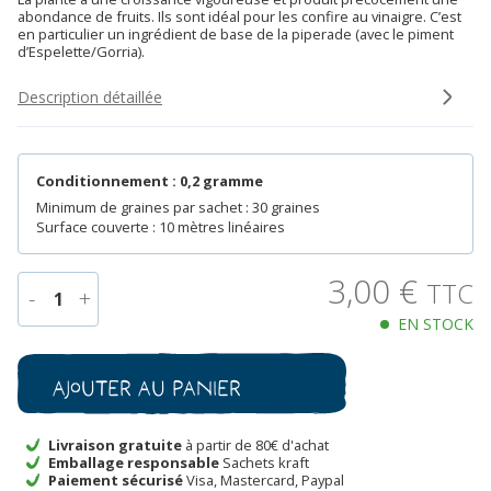
abondance de fruits. Ils sont idéal pour les confire au vinaigre. C’est
en particulier un ingrédient de base de la piperade (avec le piment
d’Espelette/Gorria).
Description détaillée
Conditionnement : 0,2 gramme
Minimum de graines par sachet : 30 graines
Surface couverte : 10 mètres linéaires
3,00
€
TTC
-
+
1
EN STOCK
quantité
de
Poivron
Ajouter au panier
Doux
Très
Long
Livraison gratuite
à partir de 80€ d'achat
Emballage responsable
Sachets kraft
des
Paiement sécurisé
Visa, Mastercard, Paypal
Landes