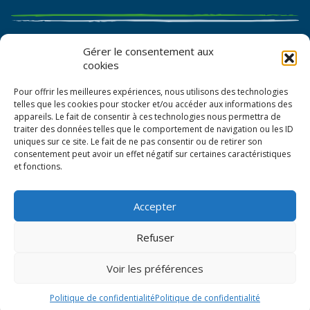
Catalogue de graines et semences
Gérer le consentement aux
cookies
Certificat AB
Pour offrir les meilleures expériences, nous utilisons des technologies
Bon de commande
telles que les cookies pour stocker et/ou accéder aux informations des
appareils. Le fait de consentir à ces technologies nous permettra de
traiter des données telles que le comportement de navigation ou les ID
uniques sur ce site. Le fait de ne pas consentir ou de retirer son
consentement peut avoir un effet négatif sur certaines caractéristiques
et fonctions.
Accepter
© La Boîte à Graines 2026
Refuser
Politique de confidentialité
Voir les préférences
Mentions légales
CGV
Politique de confidentialité
Politique de confidentialité