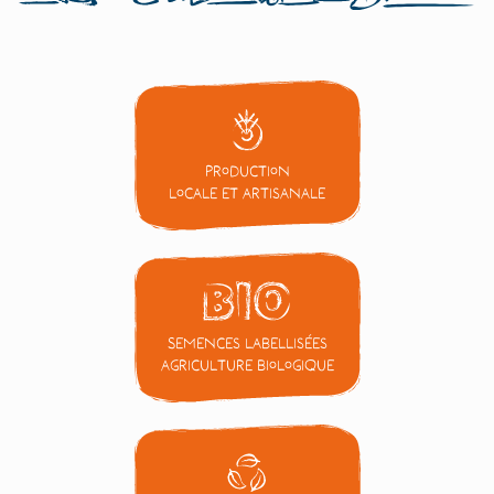
Production
locale et artisanale
Semences labellisées
Agriculture Biologique