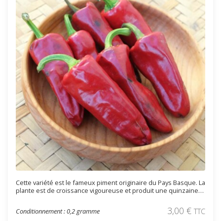
Cette variété est le fameux piment originaire du Pays Basque. La
plante est de croissance vigoureuse et produit une quinzaine
de beaux fruits rouge vif à maturité complète. Les fruits
coniques, longs de 10 à 15 cm sont pendant sous le feuillage. La
3,00
€
Conditionnement : 0,2 gramme
TTC
chair est assez épaisse et il est moyennement fort (4/10 sur