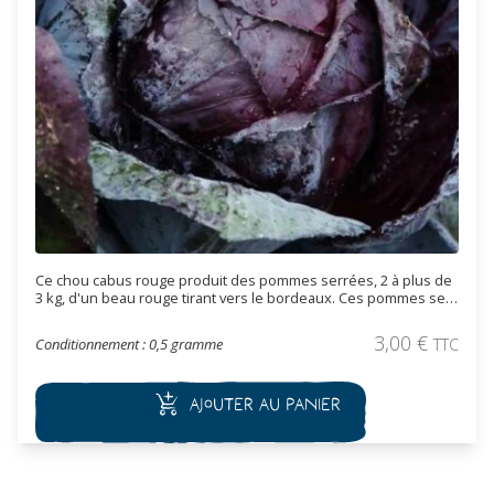
Ce chou cabus rouge produit des pommes serrées, 2 à plus de
3 kg, d'un beau rouge tirant vers le bordeaux. Ces pommes se
conservent bien dans un endroit frais. Variété tardive à récolte
automnale et hivernale.
3,00
€
Conditionnement : 0,5 gramme
TTC
Ajouter au panier