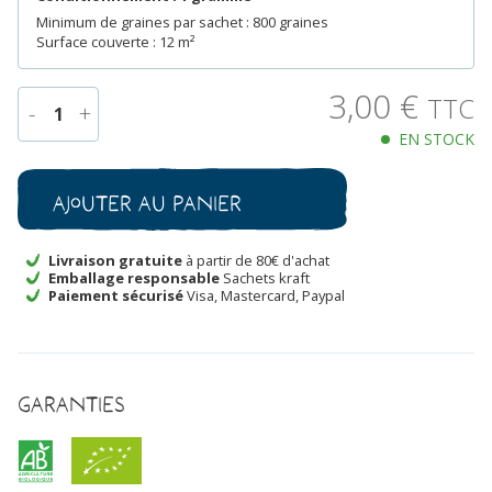
Minimum de graines par sachet : 800 graines
Surface couverte : 12 m²
3,00
€
TTC
-
+
1
EN STOCK
quantité
de
Moutarde
Ajouter au panier
Rouge
Metis
Bio
Livraison gratuite
à partir de 80€ d'achat
Emballage responsable
Sachets kraft
Paiement sécurisé
Visa, Mastercard, Paypal
Garanties