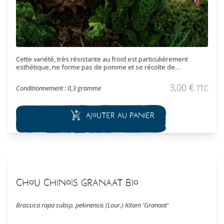
Cette variété, très résistante au froid est particulièrement
esthétique, ne forme pas de pomme et se récolte de
septembre à mars. Les feuilles frisées de couleur glauque
(vert-bleu) sont tendres et se consomment au fur et à mesure
3,00
€
Conditionnement : 0,3 gramme
TTC
des besoins en les coupant à partir du bas de la tige. Les
feuilles, récoltées après le gel, sont tendres, sucrées et se
consomment au fur et à mesure des besoins en les coupant à
Ajouter au panier
partir du bas de la tige.
Chou Chinois Granaat Bio
Brassica rapa subsp. pekinensis (Lour.) Kitam 'Granaat'