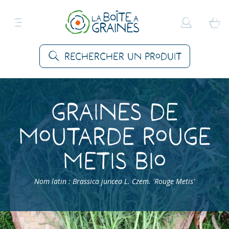
Rechercher un produit
Graines de
Moutarde Rouge
Metis Bio
Nom latin : Brassica juncea L. Czem. 'Rouge Metis'
Accueil
>
Produits
>
Graines Légumes
>
Moutardes
>