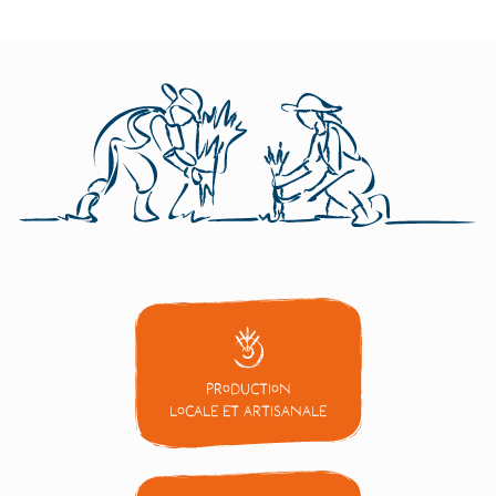
Production
locale et artisanale