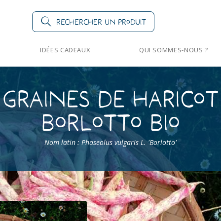
Rechercher un produit
IDÉES CADEAUX
QUI SOMMES-NOUS ?
Graines de Haricot
Borlotto Bio
Nom latin : Phaseolus vulgaris L. 'Borlotto'
>
Haricot Borlotto Bio