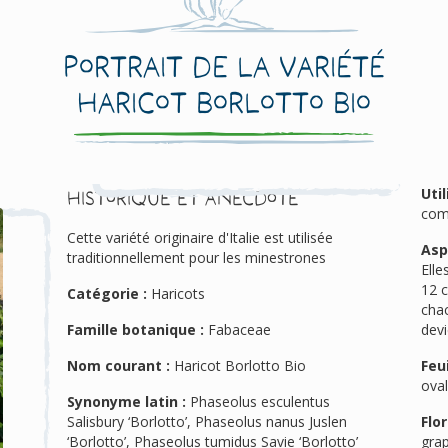
Portrait de la variété
Haricot Borlotto Bio
Util
Historique et anecdote
com
Cette variété originaire d'Italie est utilisée
Asp
traditionnellement pour les minestrones
Elle
12 
Catégorie :
Haricots
chac
Famille botanique :
Fabaceae
dev
Nom courant :
Haricot Borlotto Bio
Feui
oval
Synonyme latin :
Phaseolus esculentus
Salisbury ‘Borlotto’, Phaseolus nanus Juslen
Flor
‘Borlotto’, Phaseolus tumidus Savie ‘Borlotto’
gra