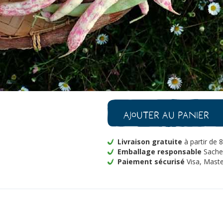
Minimum de graines par sachet : 15
Surface couverte : 16 mètres linéai
-
+
1
quantité
Je veux êt
de
Haricot
Borlotto
Bio
Ajouter au panier
Livraison gratuite
à partir de 
Emballage responsable
Sachet
Paiement sécurisé
Visa, Maste