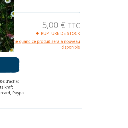
0 graines
res
5,00
€
TTC
RUPTURE DE STOCK
re informé quand ce produit sera à nouveau
disponible
80€ d'achat
s kraft
rcard, Paypal