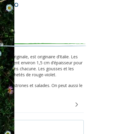
o Bio
lotto'
mestible
e et originale, est originaire d’Italie. Les
es mesurent environ 1,5 cm d’épaisseur pour
à 8 grains chacune. Les gousses et les
cs mouchetés de rouge-violet.
s, minestrones et salades. On peut aussi le
s