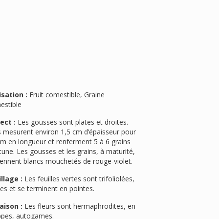
isation :
Fruit comestible, Graine
estible
ect :
Les gousses sont plates et droites.
s mesurent environ 1,5 cm d’épaisseur pour
cm en longueur et renferment 5 à 6 grains
une. Les gousses et les grains, à maturité,
iennent blancs mouchetés de rouge-violet.
llage :
Les feuilles vertes sont trifoliolées,
es et se terminent en pointes.
aison :
Les fleurs sont hermaphrodites, en
ppes, autogames.