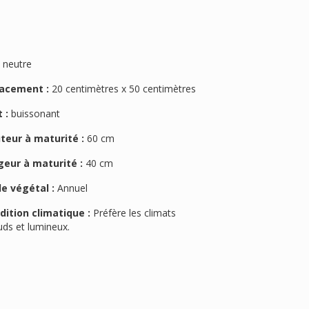
:
neutre
acement :
20 centimètres x 50 centimètres
 :
buissonant
teur à maturité :
60 cm
geur à maturité :
40 cm
le végétal :
Annuel
dition climatique :
Préfère les climats
uds et lumineux.