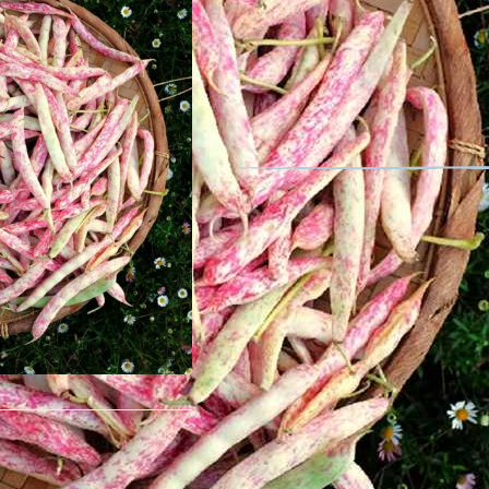
Haricot Borlott
Nom latin : Phaseolus vulgaris L. 'Bor
Fruit comestible, graine co
Cette variété de haricot Borlotto, bell
gousses sont plates et droites. Ell
12 cm en longueur et renferment 5 
grains, à maturité, deviennent blan
En Italie, il est consommé en soupe
consommer en demi-sec.
Description détaillée
Conditionnement : 100 gramme