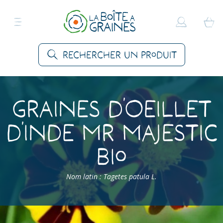
Rechercher un produit
Graines d’Oeillet
d’Inde Mr Majestic
Bio
Nom latin : Tagetes patula L.
Accueil
>
Produits
>
Graines Fleurs
>
Fleurs annuelles
>