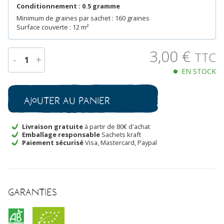
Conditionnement : 0.5 gramme
Minimum de graines par sachet : 160 graines
Surface couverte : 12 m²
3,00
€
TTC
-
+
1
EN STOCK
quantité
de
Oeillet
Ajouter au panier
d’Inde
Mr
Majestic
Livraison gratuite
à partir de 80€ d'achat
Emballage responsable
Sachets kraft
Bio
Paiement sécurisé
Visa, Mastercard, Paypal
Garanties