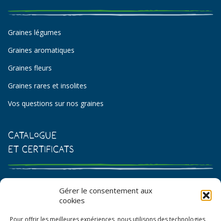
Graines légumes
Graines aromatiques
Graines fleurs
Graines rares et insolites
Vos questions sur nos graines
Catalogue
et certificats
Catalogue de graines et semences
Gérer le consentement aux
cookies
Certificat AB
Pour offrir les meilleures expériences, nous utilisons des technologies