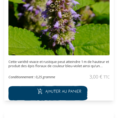
Cette variété vivace et rustique peut atteindre 1 m de hauteur et
produit des épis floraux de couleur bleu-violet ainsi qu’un
feuillage vert chartreuse offrant un parfum de réglisse utilisé
comme aromatique. Les feuilles sont utilisées en tisane ou en
3,00
€
Conditionnement : 0,25 gramme
TTC
condiment. Elle peut être utilisée en massif ou en rocaille.
Ajouter au panier