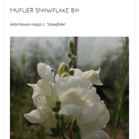
Muflier Snowflake Bio
Antirrhinum majus L. 'Snowflake'