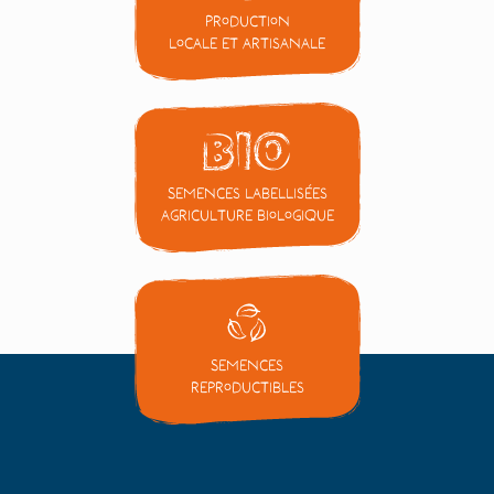
Production
locale et artisanale
Semences labellisées
Agriculture Biologique
Semences
reproductibles