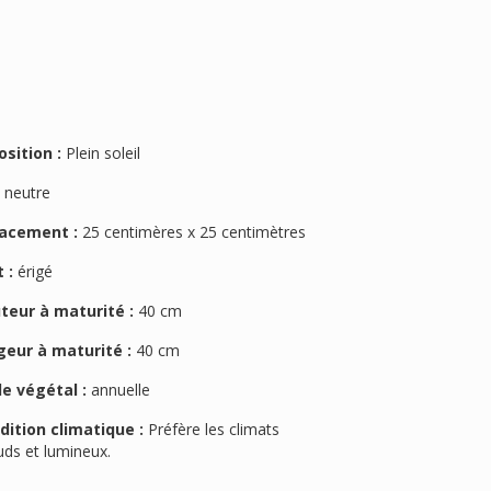
osition :
Plein soleil
:
neutre
acement :
25 centimères x 25 centimètres
 :
érigé
teur à maturité :
40 cm
geur à maturité :
40 cm
le végétal :
annuelle
dition climatique :
Préfère les climats
uds et lumineux.