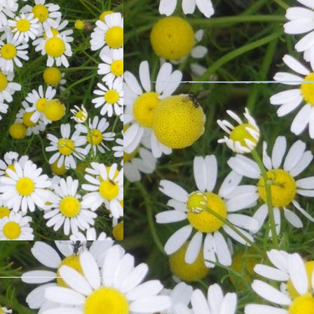
Nom latin : Matricaria chamomilla L
Plante ornementale
C’est une plante annuelle dont les f
marguerites. Les fleurs se récoltent 
pour une utilisation en infusion. Tr
également reconnue pour ses bienfai
Description détaillée
Conditionnement : 0.1 gramme
Minimum de graines par sachet : 10
Surface couverte : 55 m²