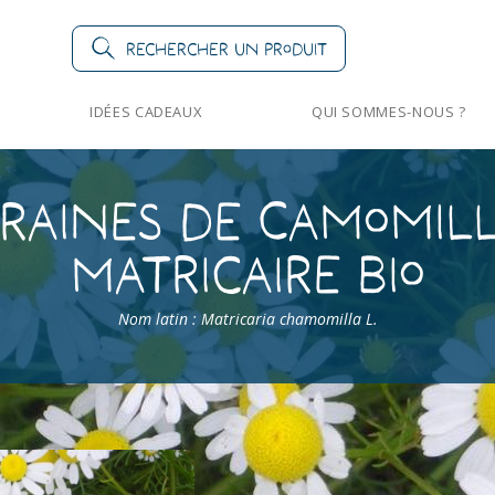
Rechercher un produit
IDÉES CADEAUX
QUI SOMMES-NOUS ?
raines de Camomil
matricaire Bio
Nom latin : Matricaria chamomilla L.
es
>
Camomilles
>
Camomille matricaire Bio
Camomille matri