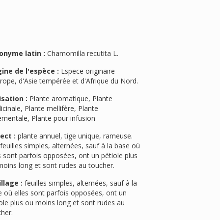
onyme latin :
Chamomilla recutita L.
gine de l'espèce :
Espece originaire
rope, d'Asie tempérée et d'Afrique du Nord.
isation :
Plante aromatique, Plante
cinale, Plante mellifère, Plante
ementale, Plante pour infusion
ect :
plante annuel, tige unique, rameuse.
feuilles simples, alternées, sauf à la base où
s sont parfois opposées, ont un pétiole plus
oins long et sont rudes au toucher.
llage :
feuilles simples, alternées, sauf à la
 où elles sont parfois opposées, ont un
ole plus ou moins long et sont rudes au
her.