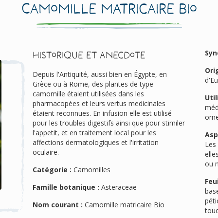
Camomille matricaire Bio
Syn
Historique et anecdote
Ori
Depuis l'Antiquité, aussi bien en Égypte, en
d'Eu
Grèce ou à Rome, des plantes de type
camomille étaient utilisées dans les
Util
pharmacopées et leurs vertus medicinales
médi
étaient reconnues. En infusion elle est utilisé
orn
pour les troubles digestifs ainsi que pour stimiler
l'appetit, et en traitement local pour les
Asp
affections dermatologiques et l'irritation
Les 
oculaire.
elle
ou m
Catégorie :
Camomilles
Feui
Famille botanique :
Asteraceae
base
péti
Nom courant :
Camomille matricaire Bio
touc