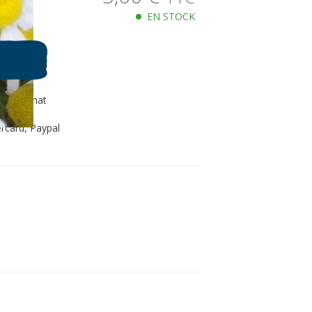
EN STOCK
80€ d'achat
s kraft
rcard, Paypal