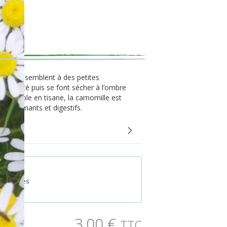
.
leurs ressemblent à des petites
tout l’été puis se font sécher à l’ombre
ès agréable en tisane, la camomille est
ts calmants et digestifs.
00 graines
3,00
€
TTC